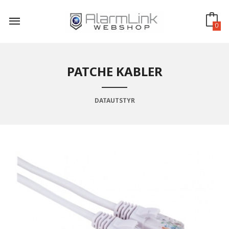
Gå
til
innholdet
0
PATCHE KABLER
DATAUTSTYR