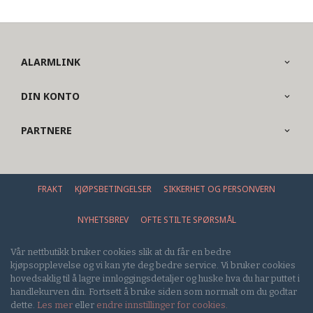
ALARMLINK
DIN KONTO
PARTNERE
FRAKT
KJØPSBETINGELSER
SIKKERHET OG PERSONVERN
NYHETSBREV
OFTE STILTE SPØRSMÅL
Vår nettbutikk bruker cookies slik at du får en bedre
kjøpsopplevelse og vi kan yte deg bedre service. Vi bruker cookies
hovedsaklig til å lagre innloggingsdetaljer og huske hva du har puttet i
handlekurven din. Fortsett å bruke siden som normalt om du godtar
dette.
Les mer
eller
endre innstillinger for cookies.