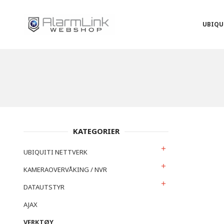
Gå
Lukk
PRODUKTER
til
innholdet
UBIQU
KATEGORIER
UBIQUITI NETTVERK
KAMERAOVERVÅKING / NVR
DATAUTSTYR
AJAX
VERKTØY