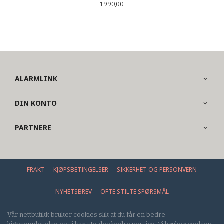
Pris
1 990,00
ALARMLINK
DIN KONTO
PARTNERE
FRAKT
KJØPSBETINGELSER
SIKKERHET OG PERSONVERN
NYHETSBREV
OFTE STILTE SPØRSMÅL
Vår nettbutikk bruker cookies slik at du får en bedre