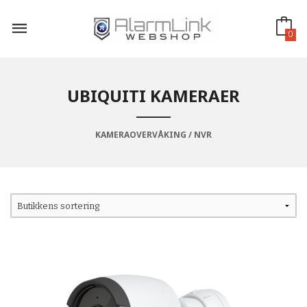
Gå
til
innholdet
0
UBIQUITI KAMERAER
KAMERAOVERVÅKING / NVR