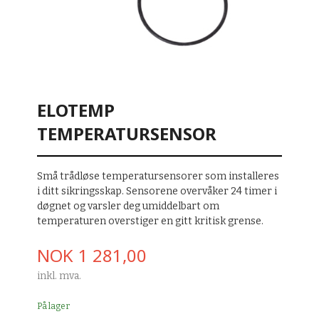
ELOTEMP
TEMPERATURSENSOR
Små trådløse temperatursensorer som installeres
i ditt sikringsskap. Sensorene overvåker 24 timer i
døgnet og varsler deg umiddelbart om
temperaturen overstiger en gitt kritisk grense.
Pris
NOK
1 281,00
inkl. mva.
På lager