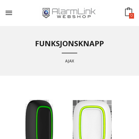
Gå
til
innholdet
0
FUNKSJONSKNAPP
AJAX