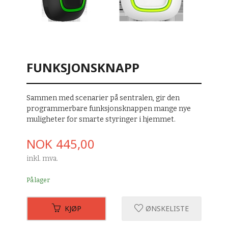
FUNKSJONSKNAPP
Sammen med scenarier på sentralen, gir den
programmerbare funksjonsknappen mange nye
muligheter for smarte styringer i hjemmet.
Pris
NOK
445,00
inkl. mva.
På lager
KJØP
ØNSKELISTE