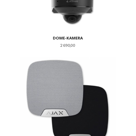
DOME-KAMERA
Pris
2 690,00