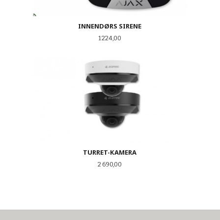
INNENDØRS SIRENE
Pris
1 224,00
TURRET-KAMERA
Pris
2 690,00