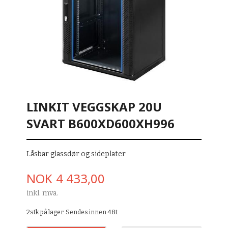
LINKIT VEGGSKAP 20U
SVART B600XD600XH996
Låsbar glassdør og sideplater
Pris
NOK
4 433,00
inkl. mva.
2stk på lager. Sendes innen 48t