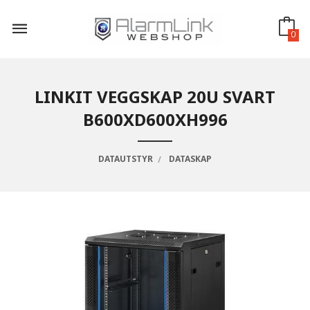
Gå
til
innholdet
0
LINKIT VEGGSKAP 20U SVART
B600XD600XH996
DATAUTSTYR
DATASKAP