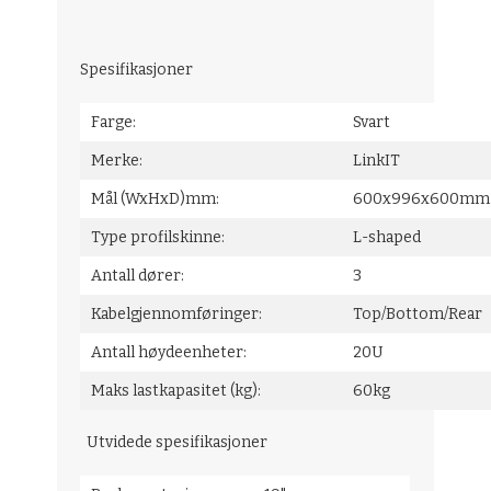
Spesifikasjoner
Farge:
Svart
Merke:
LinkIT
Mål (WxHxD)mm:
600x996x60
Type profilskinne:
L-shaped
Antall dører:
3
Kabelgjennomføringer:
Top/Bottom
Antall høydeenheter:
20U
Maks lastkapasitet (kg):
60kg
Utvidede spesifikasjoner