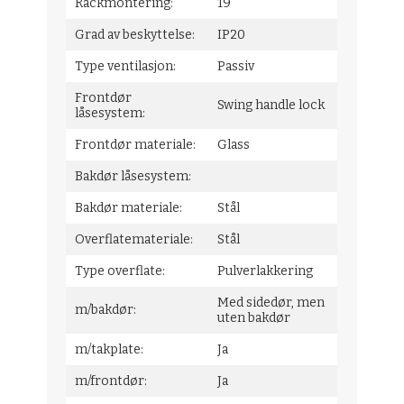
Rackmontering:
19"
Grad av beskyttelse:
IP20
Type ventilasjon:
Passiv
Frontdør
Swing handle lock
låsesystem:
Frontdør materiale:
Glass
Bakdør låsesystem:
Bakdør materiale:
Stål
Overflatemateriale:
Stål
Type overflate:
Pulverlakkering
Med sidedør, men
m/bakdør:
uten bakdør
m/takplate:
Ja
m/frontdør:
Ja