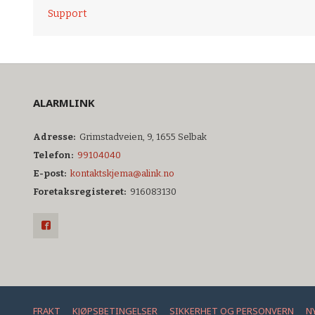
Support
ALARMLINK
Adresse:
Grimstadveien, 9, 1655 Selbak
Telefon:
99104040
E-post:
kontaktskjema@alink.no
Foretaksregisteret:
916083130
FRAKT
KJØPSBETINGELSER
SIKKERHET OG PERSONVERN
N