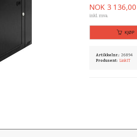
Pris
NOK
3 136,00
inkl. mva.
KJØP
Artikkelnr.:
26894
Produsent:
LinkIT