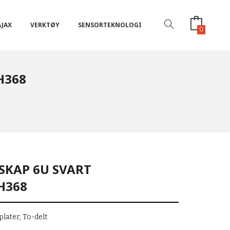
AJAX
VERKTØY
SENSORTEKNOLOGI
0
H368
SKAP 6U SVART
H368
plater, To-delt