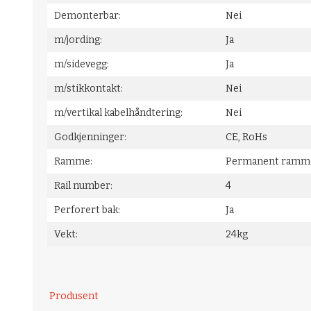
Demonterbar:
Nei
m/jording:
Ja
m/sidevegg:
Ja
m/stikkontakt:
Nei
m/vertikal kabelhåndtering:
Nei
Godkjenninger:
CE, RoHs
Ramme:
Permanent ramm
Rail number:
4
Perforert bak:
Ja
Vekt:
24kg
Produsent