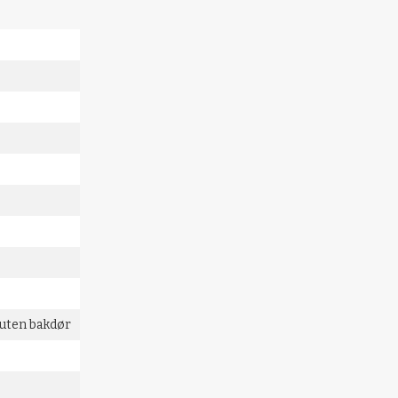
ock
 uten bakdør