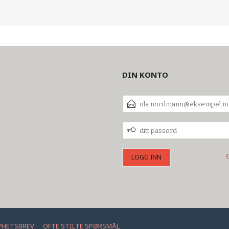
DIN KONTO
E-
POSTADRESSE
DITT
PASSORD
YHETSBREV
OFTE STILTE SPØRSMÅL