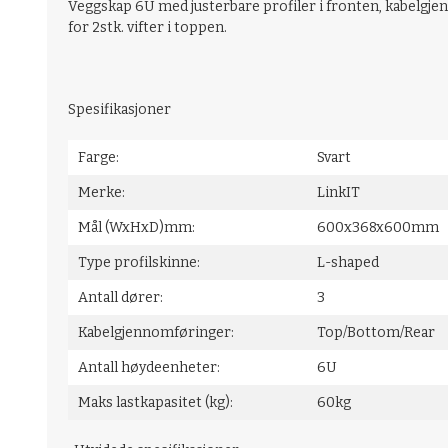
Veggskap 6U med justerbare profiler i fronten, kabelgjenno
for 2stk. vifter i toppen.
Spesifikasjoner
Farge:
Svart
Merke:
LinkIT
Mål (WxHxD)mm:
600x368x600
Type profilskinne:
L-shaped
Antall dører:
3
Kabelgjennomføringer:
Top/Bottom
Antall høydeenheter:
6U
Maks lastkapasitet (kg):
60kg