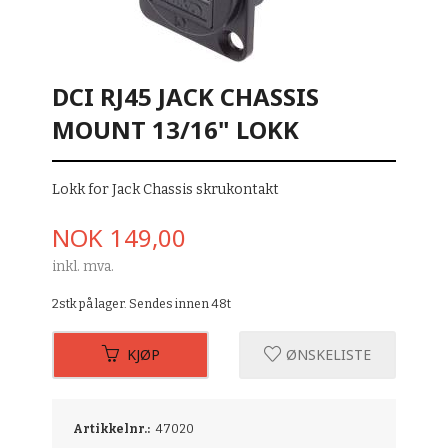
DCI RJ45 JACK CHASSIS
MOUNT 13/16" LOKK
Lokk for Jack Chassis skrukontakt
Pris
NOK
149,00
inkl. mva.
2stk på lager. Sendes innen 48t
KJØP
ØNSKELISTE
Artikkelnr.:
47020