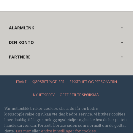
ALARMLINK
DIN KONTO
PARTNERE
FRAKT
KJØPSBETINGELSER
SIKKERHET OG PERSONVERN
NYHETSBREV
OFTE STILTE SPØRSMÅL
Vår nettbutikk bruker cookies slik at du får en bedre
kjøpsopplevelse og vi kan yte deg bedre service. Vi bruker cookies
hovedsaklig til å lagre innloggingsdetaljer og huske hva du har puttet i
handlekurven din. Fortsett å bruke siden som normalt om du godtar
dette.
Les mer
eller
endre innstillinger for cookies.