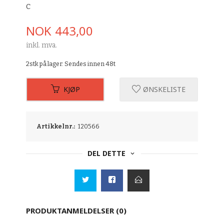
C
Pris
NOK
443,00
inkl. mva.
2stk på lager. Sendes innen 48t
KJØP
ØNSKELISTE
Artikkelnr.:
120566
DEL DETTE
PRODUKTANMELDELSER (0)