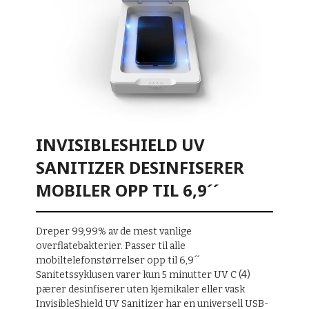
INVISIBLESHIELD UV
SANITIZER DESINFISERER
MOBILER OPP TIL 6,9´´
Dreper 99,99% av de mest vanlige
overflatebakterier. Passer til alle
mobiltelefonstørrelser opp til 6,9´´
Sanitetssyklusen varer kun 5 minutter UV C (4)
pærer desinfiserer uten kjemikaler eller vask
InvisibleShield UV Sanitizer har en universell USB-