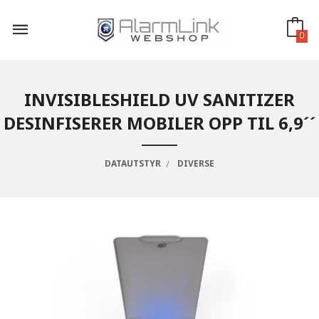
Gå
til
innholdet
0
INVISIBLESHIELD UV SANITIZER
DESINFISERER MOBILER OPP TIL 6,9´´
DATAUTSTYR
DIVERSE