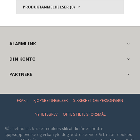
PRODUKTANMELDELSER (0)
ALARMLINK
DIN KONTO
PARTNERE
FRAKT
KJØPSBETINGELSER
SIKKERHET OG PERSONVERN
NYHETSBREV
OFTE STILTE SPØRSMÅL
Vår nettbutikk bruker cookies slik at du får en bedre
kjøpsopplevelse og vi kan yte deg bedre service. Vi bruker cookies