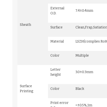
External
7.4±0.4mm
O.D.
Sheath
Surface
Clean,Frap,Satiatio
Material
LSZH(complies RoH
Color
Multiple
Letter
3.0±0.3mm
height
Surface
Color
Black
Printing
Print error
=±0.5%,1m