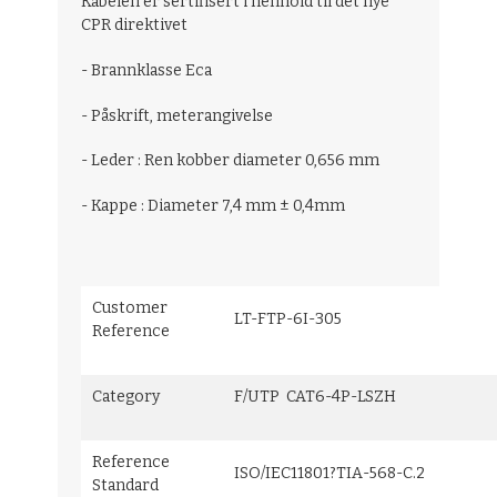
Kabelen er sertifisert i henhold til det nye
CPR direktivet
- Brannklasse Eca
- Påskrift, meterangivelse
- Leder : Ren kobber diameter 0,656 mm
- Kappe : Diameter 7,4 mm ± 0,4mm
Customer
LT-FTP-6I-305
Reference
Category
F/UTP CAT6-4P-LSZH
Reference
ISO/IEC11801?TIA-568-C.2
Standard