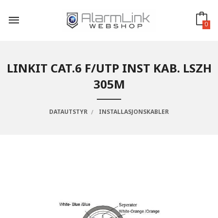
Gå
til
innholdet
0
LINKIT CAT.6 F/UTP INST KAB. LSZH
305M
DATAUTSTYR
INSTALLASJONSKABLER