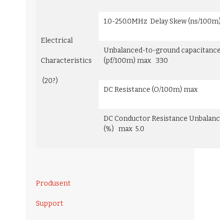
1.0-250.0MHz Delay Skew (ns/100m)
Electrical
Unbalanced-to-ground capacitanc
Characteristics
(pf/100m) max 330
(20?)
DC Resistance (O/100m) max 
DC Conductor Resistance Unbalan
(%) max 5.0
Produsent
Support