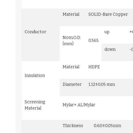
Material
SOLID-Bare Copper
Conductor
up
+
Nom.O.D.
0.565
(mm)
down
-
Material
HDPE
Insulation
Diameter
1.12±0.05 mm
Screening
Mylar+ AL/Mylar
Material
Thickness
0.60±0.05mm