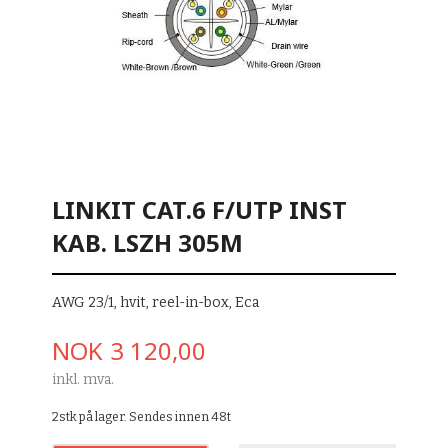
LINKIT CAT.6 F/UTP INST
KAB. LSZH 305M
AWG 23/1, hvit, reel-in-box, Eca
Pris
NOK
3 120,00
inkl. mva.
2stk på lager. Sendes innen 48t