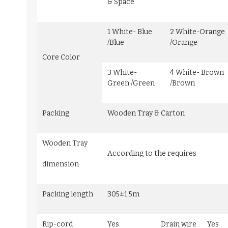
& Space
1 White- Blue
2 White-Orange
/Blue
/Orange
Core Color
3 White-
4 White- Brown
Green /Green
/Brown
Packing
Wooden Tray & Carton
Wooden Tray
According to the requires
dimension
Packing length
305±1.5m
Rip-cord
Yes
Drain wire
Yes