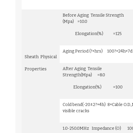
Before Aging Tensile Strength
(Mpa) =10.0
Elongation(%) =125
Aging Period (?×hrs) 100?×24h×7d
Sheath Physical
After Aging Tensile
Properties
Strength(Mpa) =8.0
Elongation(%) =100
Cold bend(-20±2?×4h) 8×Cable O.D.
visible cracks
1.0-250.0MHz Impedance (O) 10