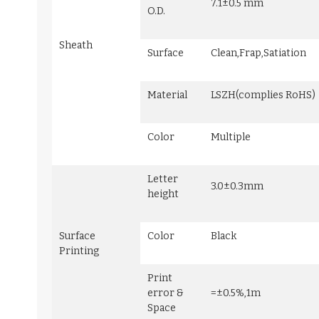
7.1±0.5 mm
O.D.
Sheath
Surface
Clean,Frap,Satiation
Material
LSZH(complies RoHS)
Color
Multiple
Letter
3.0±0.3mm
height
Surface
Color
Black
Printing
Print
error &
=±0.5%,1m
Space