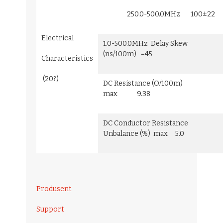
250.0-500.0MHz 100±22
Electrical
1.0-500.0MHz Delay Skew
(ns/100m) =45
Characteristics
(20?)
DC Resistance (O/100m)
max 9.38
DC Conductor Resistance
Unbalance (%) max 5.0
Produsent
Support