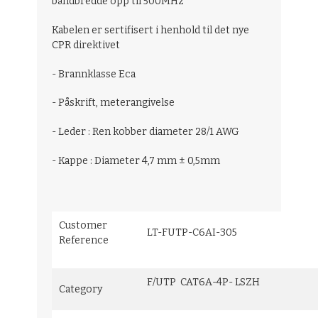
båndbredde opp til 500MHz
Kabelen er sertifisert i henhold til det nye
CPR direktivet
- Brannklasse Eca
- Påskrift, meterangivelse
- Leder : Ren kobber diameter 28/1 AWG
- Kappe : Diameter 4,7 mm ± 0,5mm
Customer
LT-FUTP-C6AI-305
Reference
F/UTP CAT6A-4P- LSZH
Category