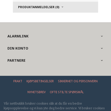
PRODUKTANMELDELSER (0)
ALARMLINK
DIN KONTO
PARTNERE
FRAKT
KJØPSBETINGELSER
SIKKERHET OG PERSONVERN
NYHETSBREV
OFTE STILTE SPØRSMÅL
Vår nettbutikk bruker cookies slik at du får en bedre
kjøpsopplevelse og vi kan yte deg bedre service. Vi bruker cookies