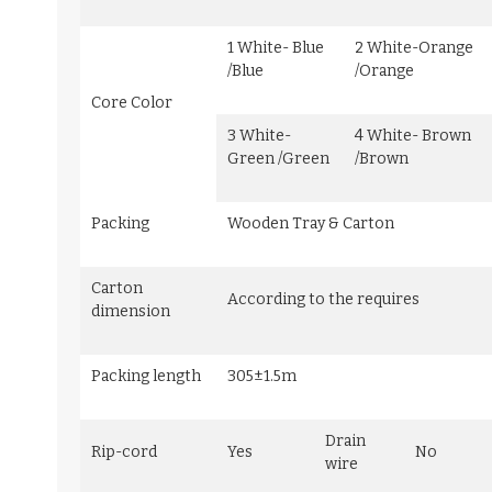
1 White- Blue
2 White-Orange
/Blue
/Orange
Core Color
3 White-
4 White- Brown
Green /Green
/Brown
Packing
Wooden Tray & Carton
Carton
According to the requires
dimension
Packing length
305±1.5m
Drain
Rip-cord
Yes
No
wire