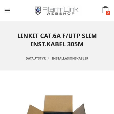
Gå
til
innholdet
0
LINKIT CAT.6A F/UTP SLIM
INST.KABEL 305M
DATAUTSTYR
INSTALLASJONSKABLER