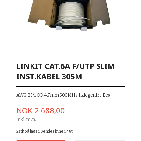
LINKIT CAT.6A F/UTP SLIM
INST.KABEL 305M
AWG 28/1 OD:4,7mm 500MHz halogenfri, Eca
Pris
NOK
2 688,00
inkl. mva.
2stk på lager. Sendes innen 48t