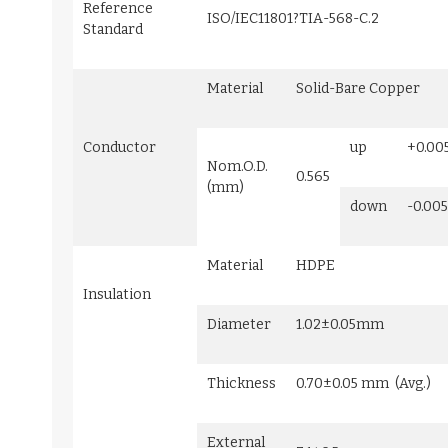
Reference
ISO/IEC11801?TIA-568-C.2
Standard
Material
Solid-Bare Copper
Conductor
up
+0.00
Nom.O.D.
0.565
(mm)
down
-0.00
Material
HDPE
Insulation
Diameter
1.02±0.05mm
Thickness
0.70±0.05 mm (Avg.)
External