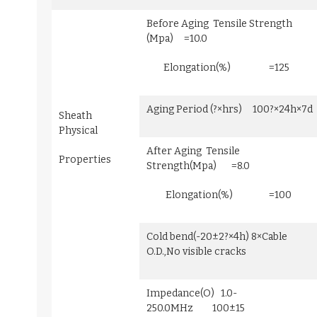
Before Aging Tensile Strength
(Mpa) =10.0
Elongation(%) =125
Aging Period (?×hrs) 100?×24h×7d
Sheath
Physical
After Aging Tensile
Properties
Strength(Mpa) =8.0
Elongation(%) =100
Cold bend(-20±2?×4h) 8×Cable
O.D.,No visible cracks
Impedance(O) 1.0-
250.0MHz 100±15