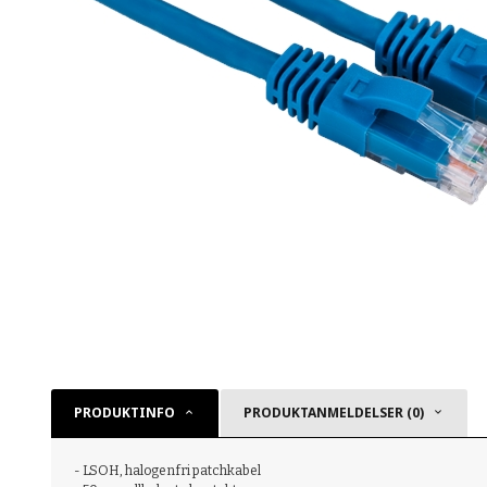
PRODUKTINFO
PRODUKTANMELDELSER (0)
- LSOH, halogenfri patchkabel