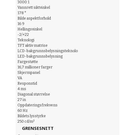
3000:1
Vannrett siktvinkel
178 °
Bilde aspektforhold
16:9
Hellingsvinkel
-2/+22
Teknologi
TFT aktiv matrise
LCD-bakgrunnsbelysningsteknolo
LED-bakgrunnsbelysning
Fargestøtte
16,7 millioner farger
Skjermpanel
VA
Responstid
4 ms
Diagonal størrelse
27 in
Oppdateringsfrekvens
60 Hz
Bildets lysstyrke
250 cd/m²
GRENSESNITT