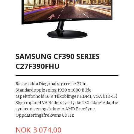
SAMSUNG CF390 SERIES
C27F390FHU
Raske fakta Diagonal størrelse 27 in
Standardoppløsning 1920 x 1080 Bilde
aspektforhold 16:9 Tilkoblinger HDMI; VGA (HD-15)
Skjermpanel VA Bildets lysstyrke 250 cd/m² Adaptiv
synkroniseringsteknolo AMD FreeSync
Oppdateringsfrekvens 60 Hz
Pris
NOK
3 074,00