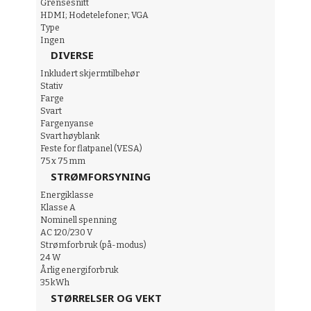
Grensesnitt
HDMI; Hodetelefoner; VGA
Type
Ingen
DIVERSE
Inkludert skjermtilbehør
Stativ
Farge
Svart
Fargenyanse
Svart høyblank
Feste for flatpanel (VESA)
75 x 75 mm
STRØMFORSYNING
Energiklasse
Klasse A
Nominell spenning
AC 120/230 V
Strømforbruk (på-modus)
24 W
Årlig energiforbruk
35 kWh
STØRRELSER OG VEKT