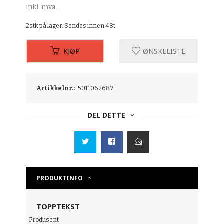
inkl. mva.
2stk på lager. Sendes innen 48t
KJØP
ØNSKELISTE
Artikkelnr.:
5011062687
DEL DETTE
PRODUKTINFO
TOPPTEKST
Produsent