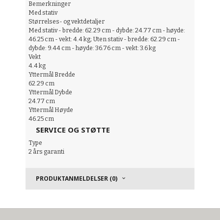
Bemerkninger
Med stativ
Størrelses- og vektdetaljer
Med stativ - bredde: 62.29 cm - dybde: 24.77 cm - høyde:
46.25 cm - vekt: 4.4 kg; Uten stativ - bredde: 62.29 cm -
dybde: 9.44 cm - høyde: 36.76 cm - vekt: 3.6 kg
Vekt
4.4 kg
Yttermål Bredde
62.29 cm
Yttermål Dybde
24.77 cm
Yttermål Høyde
46.25 cm
SERVICE OG STØTTE
Type
2 års garanti
PRODUKTANMELDELSER (0)