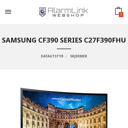
Gå
til
innholdet
0
SAMSUNG CF390 SERIES C27F390FHU
DATAUTSTYR
SKJERMER