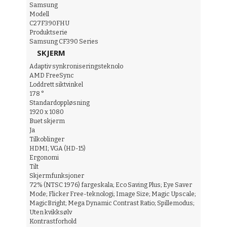
Samsung
Modell
C27F390FHU
Produktserie
Samsung CF390 Series
SKJERM
Adaptiv synkroniseringsteknolo
AMD FreeSync
Loddrett siktvinkel
178 °
Standardoppløsning
1920 x 1080
Buet skjerm
Ja
Tilkoblinger
HDMI; VGA (HD-15)
Ergonomi
Tilt
Skjermfunksjoner
72% (NTSC 1976) fargeskala; Eco Saving Plus; Eye Saver
Mode; Flicker Free-teknologi; Image Size; Magic Upscale;
MagicBright; Mega Dynamic Contrast Ratio; Spillemodus;
Uten kvikksølv
Kontrastforhold