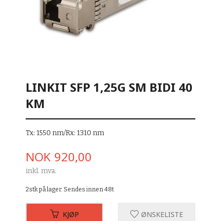
LINKIT SFP 1,25G SM BIDI 40
KM
Tx: 1550 nm/Rx: 1310 nm
Pris
NOK
920,00
inkl. mva.
2stk på lager. Sendes innen 48t
KJØP
ØNSKELISTE