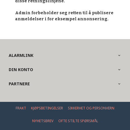
disse retningslinjene.
Admin forbeholder seg retten til å publisere
anmeldelser i for eksempel annonsering.
ALARMLINK
DIN KONTO
PARTNERE
FRAKT
KJØPSBETINGELSER
SIKKERHET OG PERSONVERN
NYHETSBREV
OFTE STILTE SPØRSMÅL