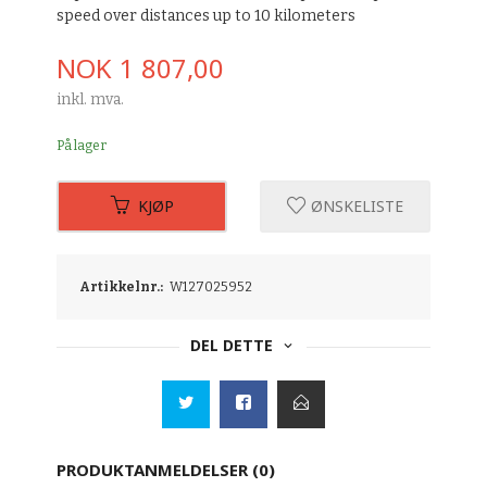
speed over distances up to 10 kilometers
Pris
NOK
1 807,00
inkl. mva.
På lager
KJØP
ØNSKELISTE
Artikkelnr.:
W127025952
DEL DETTE
PRODUKTANMELDELSER (0)