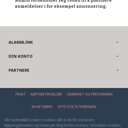
Admin forbeholder seg retten til å publisere
anmeldelser i for eksempel annonsering.
ALARMLINK
DIN KONTO
PARTNERE
FRAKT
KJØPSBETINGELSER
SIKKERHET OG PERSONVERN
NYHETSBREV
OFTE STILTE SPØRSMÅL
Vår nettbutikk bruker cookies slik at du får en bedre
kjøpsopplevelse og vi kan yte deg bedre service. Vi bruker cookies