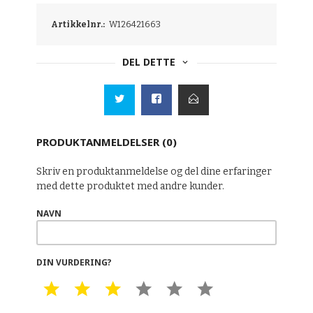
Artikkelnr.:
W126421663
DEL DETTE
PRODUKTANMELDELSER (0)
Skriv en produktanmeldelse og del dine erfaringer
med dette produktet med andre kunder.
NAVN
DIN VURDERING?
1 STAR
2 STAR
3 STAR
4 STAR
5 STAR
6 STAR