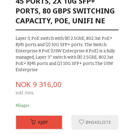
45 PORTS, 2X 10G SFP+
PORTS, 80 GBPS SWITCHING
CAPACITY, POE, UNIFI NE
Layer 3, PoE switch with (8) 2.5GbE, 802.3at PoE+
RJ45 ports and (2) 10G SFP+ ports. The Switch
Enterprise 8 PoE (USW Enterprise 8 PoE) is a fully
managed, Layer 3* switch with (8) 2.5GbE, 802.3at
PoE+ RJ45 ports and (2) 10G SFP+ ports.The USW
Enterprise
Pris
NOK
9 316,00
inkl. mva.
På lager
KJØP
ØNSKELISTE