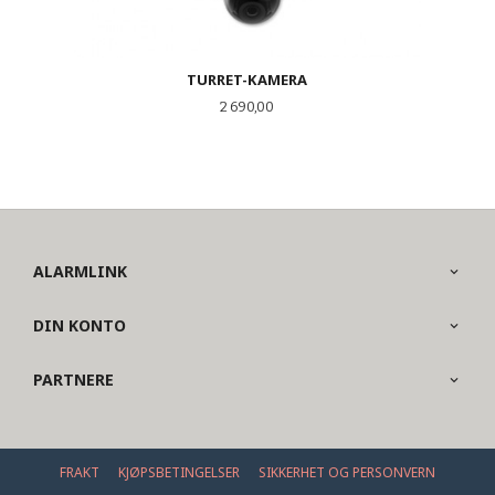
TURRET-KAMERA
Pris
2 690,00
ALARMLINK
DIN KONTO
PARTNERE
FRAKT
KJØPSBETINGELSER
SIKKERHET OG PERSONVERN