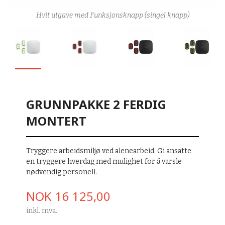
Hvit utgave med Funksjonsknapp (singel knapp)
GRUNNPAKKE 2 FERDIG
MONTERT
Tryggere arbeidsmiljø ved alenearbeid. Gi ansatte
en tryggere hverdag med mulighet for å varsle
nødvendig personell.
Pris
NOK
16 125,00
inkl. mva.