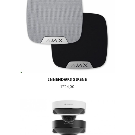
INNENDØRS SIRENE
Pris
1 224,00