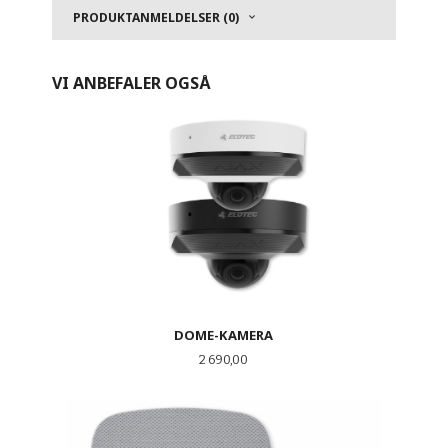
PRODUKTANMELDELSER (0)
VI ANBEFALER OGSÅ
DOME-KAMERA
Pris
2 690,00